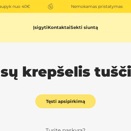
upyk nuo 40€
Nemokamas pristatymas
Įsigyti
Kontaktai
Sekti siuntą
sų krepšelis tušč
Tęsti apsipirkimą
Turite paskyrą?