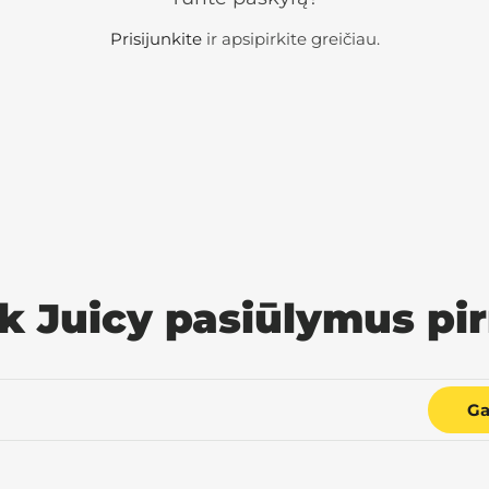
Prisijunkite
ir apsipirkite greičiau.
k Juicy pasiūlymus pi
Ga