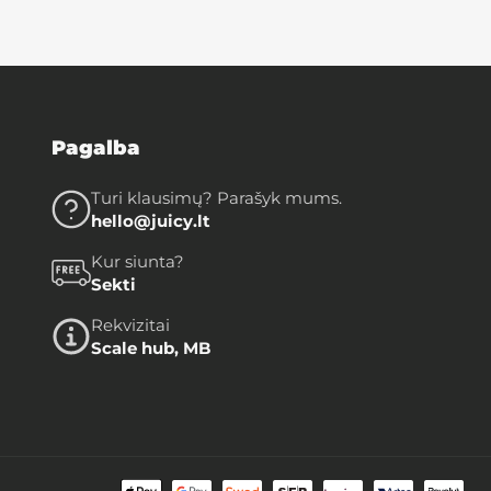
Pagalba
Turi klausimų? Parašyk mums.
hello@juicy.lt
Kur siunta?
Sekti
Rekvizitai
Scale hub, MB