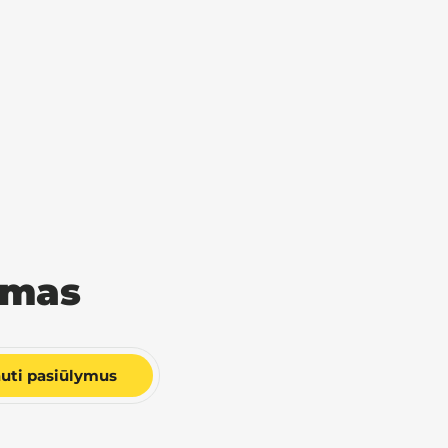
rmas
uti pasiūlymus